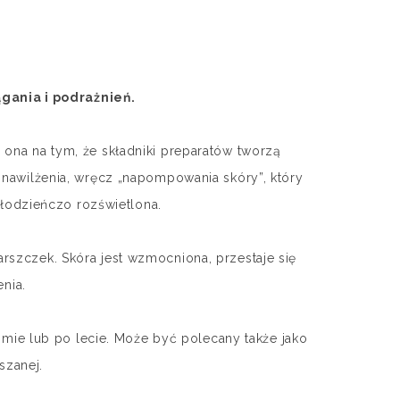
gania i podrażnień.
a ona na tym, że składniki preparatów tworzą
o nawilżenia, wręcz „napompowania skóry”, który
młodzieńczo rozświetlona.
rszczek. Skóra jest wzmocniona, przestaje się
enia.
imie lub po lecie. Może być polecany także jako
szanej.