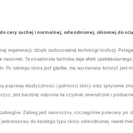
do cery suchej i normalnej, odwodnionej, skłonnej do ścią
j regeneracji, dzięki zastosowanej technlogii biofuzji. Poleg
w naskórek. Ta nowatorska technika daje efekt spektakularneg
in. Po zabiegu skóra jest gładka, ma wyrównany koloryt, jest 
ą poprawę elastyczności i jędrności skóry oraz spłycenie zma
czyć, jest bardziej odporna na czynniki zewnętrzne i podrażni
6 zabiegów. Zabieg jest całoroczny, szczególnie polecany po z
 jednorazowy do każdego typu skóry odwodnionej, nawet mie