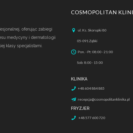
COSMOPOLITAN KLIN
sjonalnej, oferując zabiegi
ul. Ks. Skorupki 80
esu medycyny i dermatologii
05-091 Ząbki
ej klasy specjalistami.
Pon. - Pt: 08:00 - 21:00
Sob: 8:00 - 15:00
KLINIKA
+48 604 884 885
recepcja@cosmopolitanklinika.pl
FRYZJER
+48 577 600 720