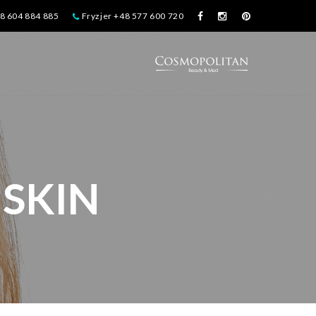
48 604 884 885
Fryzjer +48 577 600 720
 SKIN